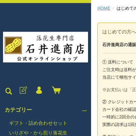
HOME
はじめて
はじめての方へ
石井進商店の通
① 送料について
ご注文時は送料
当店にて梱包サ
※お支払いは「
② クレジットカ
カテゴリー
カード会社の確
一時的に2回分の
ギフト・詰め合わせセット
実際の請求は1回
いりざや・から煎り落花生