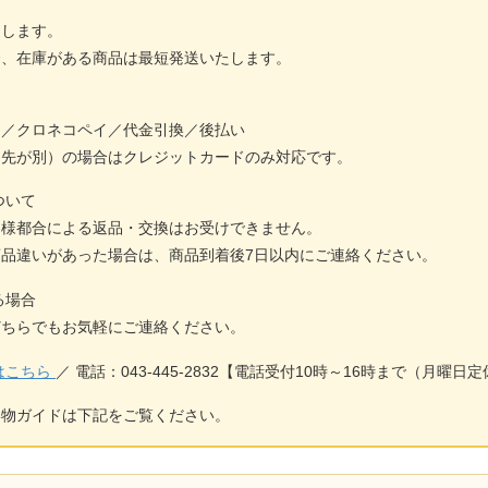
送します。
合、
在庫がある商品は最短発送
いたします。
ド／クロネコペイ／代金引換／後払い
け先が別）の場合はクレジットカードのみ対応です。
ついて
客様都合による返品・交換はお受けできません。
商品違いがあった場合は、
商品到着後7日以内
にご連絡ください。
る場合
どちらでもお気軽にご連絡ください。
はこちら
／ 電話：
043-445-2832
【電話受付10時～16時まで（月曜日定
い物ガイドは下記をご覧ください。