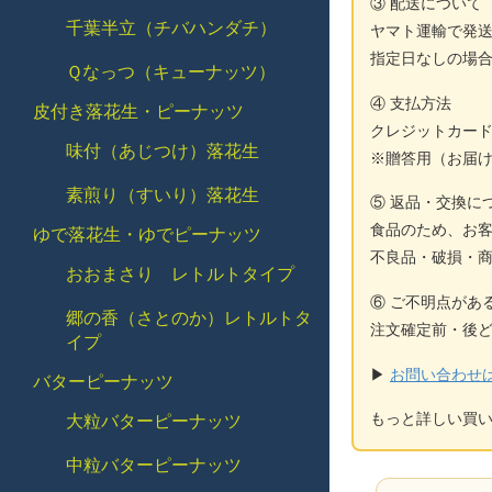
③ 配送について
千葉半立（チバハンダチ）
ヤマト運輸で発
指定日なしの場
Ｑなっつ（キューナッツ）
④ 支払方法
皮付き落花生・ピーナッツ
クレジットカー
味付（あじつけ）落花生
※贈答用（お届
素煎り（すいり）落花生
⑤ 返品・交換に
食品のため、お
ゆで落花生・ゆでピーナッツ
不良品・破損・
おおまさり レトルトタイプ
⑥ ご不明点があ
郷の香（さとのか）レトルトタ
注文確定前・後
イプ
▶
お問い合わせ
バターピーナッツ
もっと詳しい買
大粒バターピーナッツ
中粒バターピーナッツ