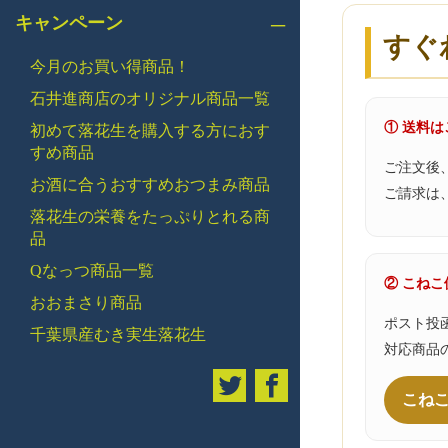
キャンペーン
すぐ
今月のお買い得商品！
石井進商店のオリジナル商品一覧
① 送料
初めて落花生を購入する方におす
すめ商品
ご注文後
お酒に合うおすすめおつまみ商品
ご請求は
落花生の栄養をたっぷりとれる商
品
Qなっつ商品一覧
② こね
おおまさり商品
ポスト投
千葉県産むき実生落花生
対応商品
こね