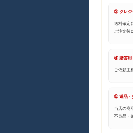
③ クレ
送料確定
ご注文後
④ 贈答
ご依頼主
⑤ 返品
当店の商
不良品・