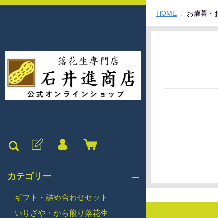
HOME
お歳暮・
カテゴリー
ギフト・詰め合わせセット
いりざや・から煎り落花生