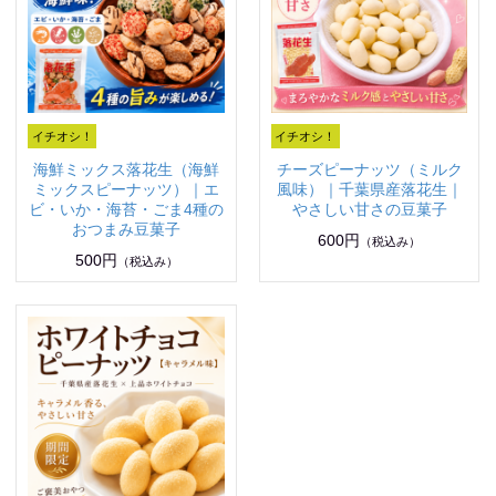
海鮮ミックス落花生（海鮮
チーズピーナッツ（ミルク
ミックスピーナッツ）｜エ
風味）｜千葉県産落花生｜
ビ・いか・海苔・ごま4種の
やさしい甘さの豆菓子
おつまみ豆菓子
600円
（税込み）
500円
（税込み）