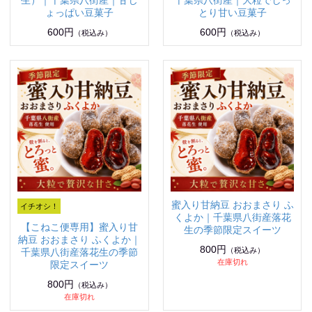
生）｜千葉県八街産｜甘じ
千葉県八街産｜大粒でしっ
ょっぱい豆菓子
とり甘い豆菓子
600円
600円
（税込み）
（税込み）
蜜入り甘納豆 おおまさり ふ
くよか｜千葉県八街産落花
【こねこ便専用】蜜入り甘
生の季節限定スイーツ
納豆 おおまさり ふくよか｜
800円
（税込み）
千葉県八街産落花生の季節
在庫切れ
限定スイーツ
800円
（税込み）
在庫切れ