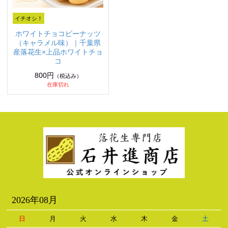
ホワイトチョコピーナッツ
（キャラメル味）｜千葉県
産落花生×上品ホワイトチョ
コ
800円
（税込み）
在庫切れ
2026年08月
日
月
火
水
木
金
土